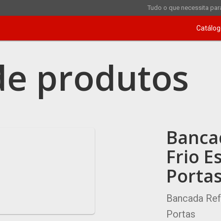
Tudo o que necessita para
Catálog
de produtos
Banca
Frio E
Porta
Bancada Refr
Portas