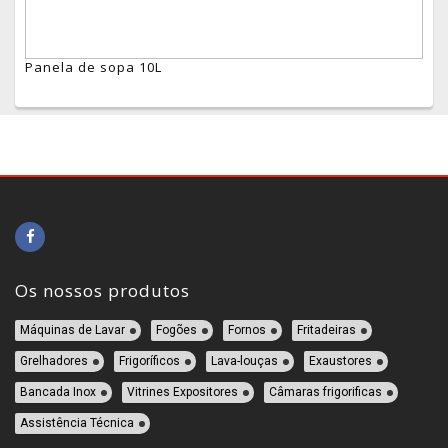
Panela de sopa 10L
Os nossos produtos
Máquinas de Lavar
Fogões
Fornos
Fritadeiras
Grelhadores
Frigoríficos
Lava-louças
Exaustores
Bancada Inox
Vitrines Expositores
Câmaras frigorificas
Assistência Técnica