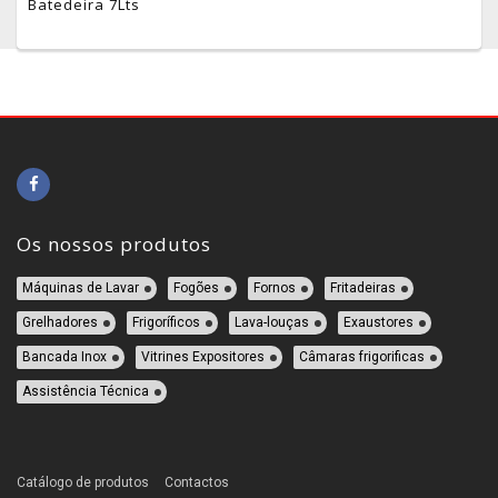
Batedeira 7Lts
Os nossos produtos
Máquinas de Lavar
Fogões
Fornos
Fritadeiras
Grelhadores
Frigoríficos
Lava-louças
Exaustores
Bancada Inox
Vitrines Expositores
Câmaras frigorificas
Assistência Técnica
Catálogo de produtos
Contactos