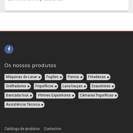
Os nossos produtos
Máquinas de Lavar
Fogões
Fornos
Fritadeiras
Grelhadores
Frigoríficos
Lava-louças
Exaustores
Bancada Inox
Vitrines Expositores
Câmaras frigorificas
Assistência Técnica
Catálogo de produtos
Contactos